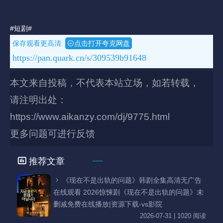
#短剧#
保存观看更高清:
点击打开夸克网盘
https://pan.quark.cn/s/309539b91648
本文来自投稿，不代表本站立场，如若转载，
请注明出处：
https://www.aikanzy.com/dj/9775.html
更多问题可进行反馈
推荐文章
《现在不是出轨的问题》韩剧全集高清无广告
在线观看 2026惊悚剧《现在不是出轨的问题》未
删减免费在线播放|资源下载-vs影院
2026-07-31 | 1020 阅读