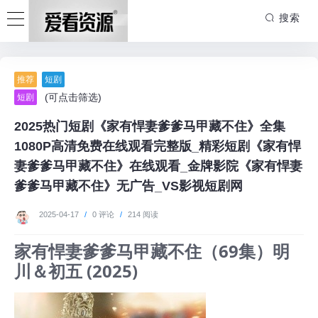
搜索
推荐
短剧
(可点击筛选)
短剧
2025热门短剧《家有悍妻爹爹马甲藏不住》全集
1080P高清免费在线观看完整版_精彩短剧《家有悍
妻爹爹马甲藏不住》在线观看_金牌影院《家有悍妻
爹爹马甲藏不住》无广告_VS影视短剧网
2025-04-17
/
0 评论
/
214 阅读
家有悍妻爹爹马甲藏不住（69集）明
川＆初五 (2025)