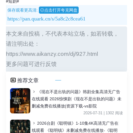
#短剧#
保存观看更高清:
点击打开夸克网盘
https://pan.quark.cn/s/5a8c2c8cea61
本文来自投稿，不代表本站立场，如若转载，
请注明出处：
https://www.aikanzy.com/dj/927.html
更多问题可进行反馈
推荐文章
《现在不是出轨的问题》韩剧全集高清无广告
在线观看 2026惊悚剧《现在不是出轨的问题》未
删减免费在线播放|资源下载-vs影院
2026-07-31 | 1302 阅读
2026台剧《聪明镇》1-10集4K高清无广告在
线观看 《聪明镇》未删减免费在线播放-《聪明