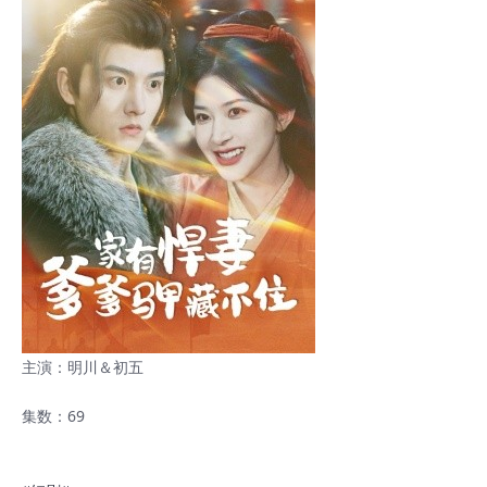
主演：明川＆初五
集数：69