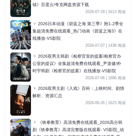
镇》百度云/夸克网盘资源下载
2026-07-28 | 1613 阅读
2026日本动漫《碧蓝之海 第三季》附1-2季全
集超清免费在线观看_热门动画《碧蓝之海3》在
线播放-VS影院
2026-07-07 | 1438 阅读
2026双男主韩剧《检察官室的提案/检察官办
公室的提议》全集超清免费在线观看_尹道健/朴
时宇韩剧《检察官的提案》在线播放-VS影院
2026-07-06 | 1896 阅读
2026双男主剧《入戏》百科：上映时间、剧情
解析、资源汇总
2026-06-26 | 1623 阅读
《铁拳教育》高清免费在线观看_2026高分韩
剧《铁拳教育》高清完整版在线观看- VS影院_动