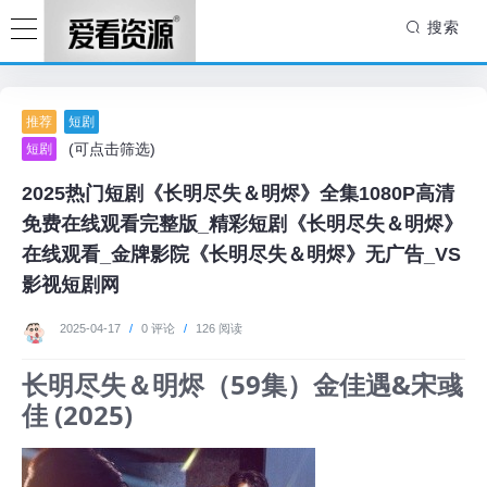
搜索
推荐
短剧
(可点击筛选)
短剧
2025热门短剧《长明尽失＆明烬》全集1080P高清
免费在线观看完整版_精彩短剧《长明尽失＆明烬》
在线观看_金牌影院《长明尽失＆明烬》无广告_VS
影视短剧网
2025-04-17
/
0 评论
/
126 阅读
长明尽失＆明烬（59集）金佳遇&宋彧
佳 (2025)