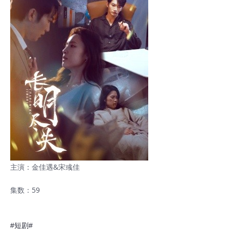
主演：金佳遇&宋彧佳
集数：59
#短剧#