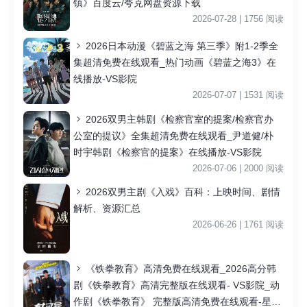
镇》百度云/夸克网盘资源下载
2026-07-28 | 1756 阅读
2026日本动漫《碧蓝之海 第三季》附1-2季全
集超清免费在线观看_热门动画《碧蓝之海3》在
线播放-VS影院
2026-07-07 | 1531 阅读
2026双男主韩剧《检察官室的提案/检察官办
公室的提议》全集超清免费在线观看_尹道健/朴
时宇韩剧《检察官的提案》在线播放-VS影院
2026-07-06 | 2000 阅读
2026双男主剧《入戏》百科：上映时间、剧情
解析、资源汇总
2026-06-26 | 1761 阅读
《铁拳教育》高清免费在线观看_2026高分韩
剧《铁拳教育》高清完整版在线观看- VS影院_动
作剧《铁拳教育》 完整版高清免费在线观看-星空