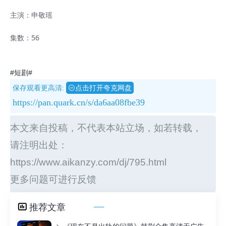
主演：申敬瑶
集数：56
#短剧#
保存观看更高清:
点击打开夸克网盘
https://pan.quark.cn/s/da6aa08fbe39
本文来自投稿，不代表本站立场，如若转载，
请注明出处：
https://www.aikanzy.com/dj/795.html
更多问题可进行反馈
推荐文章