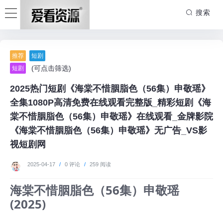
搜索
推荐
短剧
(可点击筛选)
短剧
2025热门短剧《海棠不惜胭脂色（56集）申敬瑶》
全集1080P高清免费在线观看完整版_精彩短剧《海
棠不惜胭脂色（56集）申敬瑶》在线观看_金牌影院
《海棠不惜胭脂色（56集）申敬瑶》无广告_VS影
视短剧网
2025-04-17
/
0 评论
/
259 阅读
海棠不惜胭脂色（56集）申敬瑶
(2025)