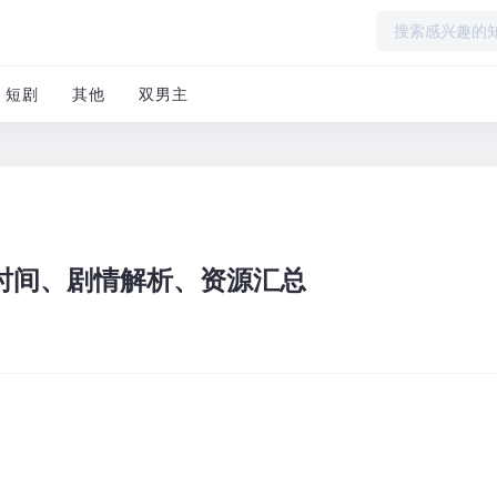
短剧
其他
双男主
映时间、剧情解析、资源汇总