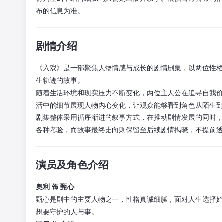
布的信息为准。
剧情介绍
《入戏》是一部聚焦人物情感与成长的剧情剧集，以两位性
生轨迹的故事。
随着生活环境和现实压力不断变化，两位主人公在追寻自我
活中的细节展现人物内心变化，让观众能够看到角色从陌生
剧集整体采用循序渐进的叙事方式，在推动剧情发展的同时
各种考验，而故事最终走向则保留至后续剧情揭晓，不提前
演员及角色介绍
奥利 饰 甄心
甄心是剧中的主要人物之一，性格真诚细腻，面对人生选择
想要守护的人与事。