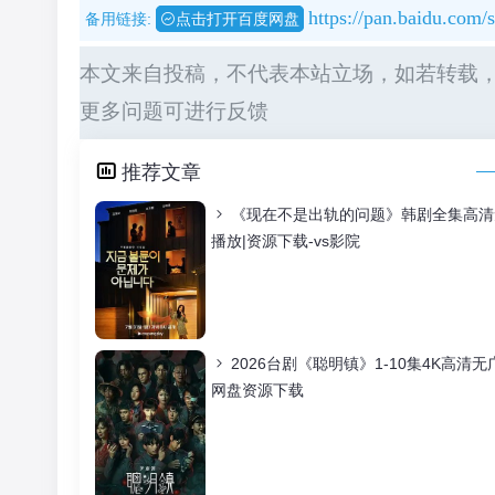
https://pan.baidu.c
备用链接:
点击打开百度网盘
本文来自投稿，不代表本站立场，如若转载，请注明出处：ht
更多问题可进行反馈
推荐文章
《现在不是出轨的问题》韩剧全集高清无
播放|资源下载-vs影院
2026台剧《聪明镇》1-10集4K高
网盘资源下载