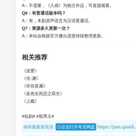
A：不需要，《入戏》为独立作品，可直接观看。
Q6：有普通话版本吗？
A：有，本剧原声语言为汉语普通话。
Q7：资源多久更新一次？
A：本站会根据官方播出进度持续整理更新。
相关推荐
《逆爱》
《光·渊》
《非你莫属》
《蓝色生死恋之双生》
《上瘾》
#短剧#
#双男主#
https://pan.quar
保存观看更高清:
点击打开夸克网盘