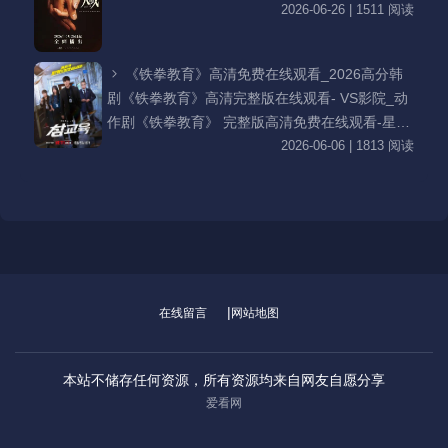
2026-06-26 | 1511 阅读
《铁拳教育》高清免费在线观看_2026高分韩
剧《铁拳教育》高清完整版在线观看- VS影院_动
作剧《铁拳教育》 完整版高清免费在线观看-星空
影院李星民主演《铁拳教育》无广告_VS影视
2026-06-06 | 1813 阅读
|
在线留言
网站地图
本站不储存任何资源，所有资源均来自网友自愿分享
爱看网